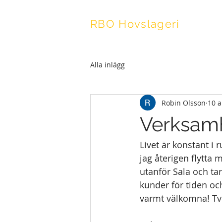
RBO Hovslageri
Alla inlägg
Robin Olsson
10 a
Verksamhe
Livet är konstant i
jag återigen flytta
utanför Sala och ta
kunder för tiden och
varmt välkomna! Tvek