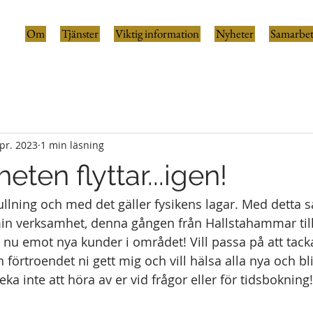
Om
Tjänster
Viktig information
Nyheter
Samarbet
pr. 2023
1 min läsning
ten flyttar...igen!
 rullning och med det gäller fysikens lagar. Med detta
 min verksamhet, denna gången från Hallstahammar til
r nu emot nya kunder i området! Vill passa på att tack
 förtroendet ni gett mig och vill hälsa alla nya och b
a inte att höra av er vid frågor eller för tidsbokning!