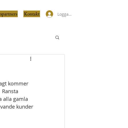
spartners
Kontakt
Logga in
 sagt kommer 
l Ransta 
a alla gamla 
livande kunder 