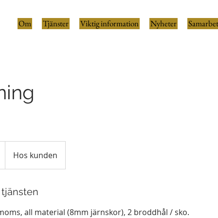
Om
Tjänster
Viktig information
Nyheter
Samarbet
ning
Hos kunden
 tjänsten
moms, all material (8mm järnskor), 2 broddhål / sko.