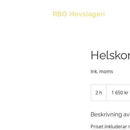
RBO Hovslageri
Helsko
Ink. moms
1 650
svenska
2 h
2
1 650 kr
kronor
h
Beskrivning av
Priset inkluderar 