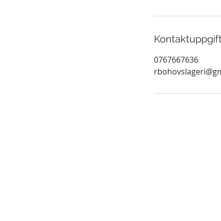
Kontaktuppgif
0767667636
rbohovslageri@g
© 2020 RBO Hovslageri